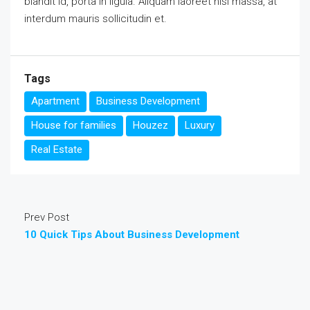
blandit id, porta in ligula. Aliquam laoreet nisl massa, at
interdum mauris sollicitudin et.
Tags
Apartment
Business Development
House for families
Houzez
Luxury
Real Estate
Prev Post
10 Quick Tips About Business Development