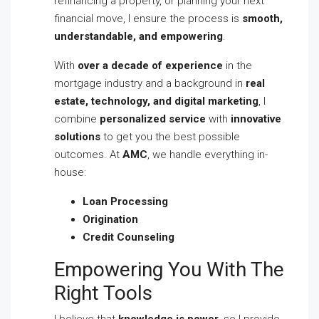
refinancing a property, or planning your next
financial move, I ensure the process is
smooth,
understandable, and empowering
.
With
over a decade of experience
in the
mortgage industry and a background in
real
estate, technology, and digital marketing
, I
combine
personalized service
with
innovative
solutions
to get you the best possible
outcomes. At
AMC
, we handle everything in-
house:
Loan Processing
Origination
Credit Counseling
Empowering You With The
Right Tools
I believe that
knowledge is power
, so I provide